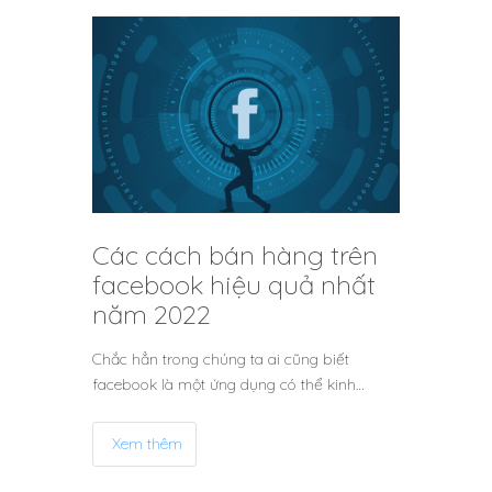
Các cách bán hàng trên
facebook hiệu quả nhất
năm 2022
Chắc hẳn trong chúng ta ai cũng biết
facebook là một ứng dụng có thể kinh…
Xem thêm