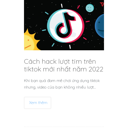
Cách hack lượt tim trên
tiktok mới nhất năm 2022
Khi bạn quá đam mê chơi ứng dụng tiktok
nhưng, video của bạn không nhiều lượt…
Xem thêm