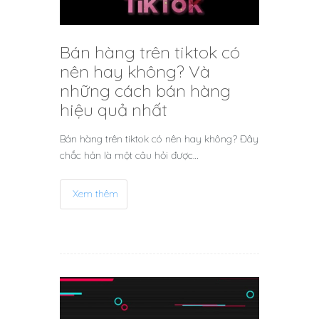
Bán hàng trên tiktok có
nên hay không? Và
những cách bán hàng
hiệu quả nhất
Bán hàng trên tiktok có nên hay không? Đây
chắc hản là một câu hỏi được…
Xem thêm