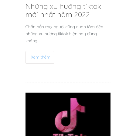
Những xu hướng tiktok
mới nhất năm 2022
Chắn hẳn mọi người cũng quan tâm đến
những xu hướng tiktok hiện nay đúng
không…
Xem thêm