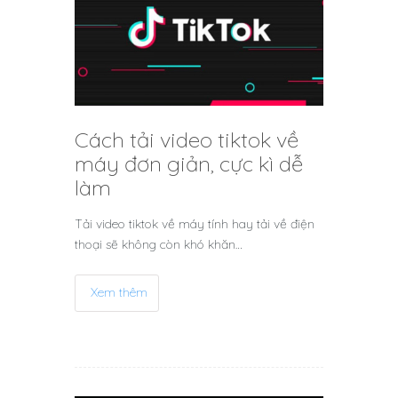
Cách tải video tiktok về
máy đơn giản, cực kì dễ
làm
Tải video tiktok về máy tính hay tải về điện
thoại sẽ không còn khó khăn…
Xem thêm