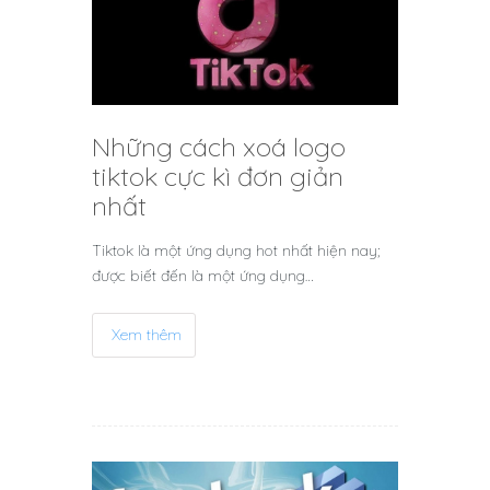
Những cách xoá logo
tiktok cực kì đơn giản
nhất
Tiktok là một ứng dụng hot nhất hiện nay;
được biết đến là một ứng dụng…
Xem thêm