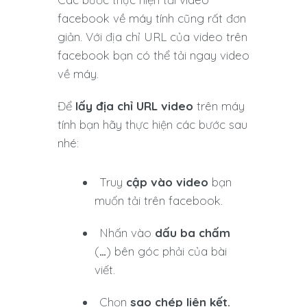
facebook về máy tính cũng rất đơn
giản. Với địa chỉ URL của video trên
facebook bạn có thể tải ngay video
về máy.
Để
lấy địa chỉ URL video
trên máy
tính bạn hãy thực hiện các bước sau
nhé:
Truy
cập vào video
bạn
muốn tải trên facebook.
Nhấn vào
dấu ba chấm
(
…
) bên góc phải của bài
viết.
Chọn
sao chép liên kết.