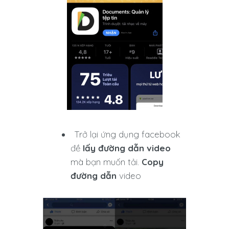
Trở lại ứng dụng facebook
đề
lấy đường dẫn video
mà bạn muốn tải.
Copy
đường dẫn
video