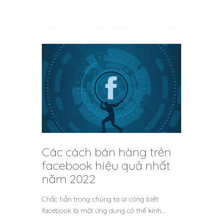
Các cách bán hàng trên
facebook hiệu quả nhất
năm 2022
Chắc hẳn trong chúng ta ai cũng biết
facebook là một ứng dụng có thể kinh…