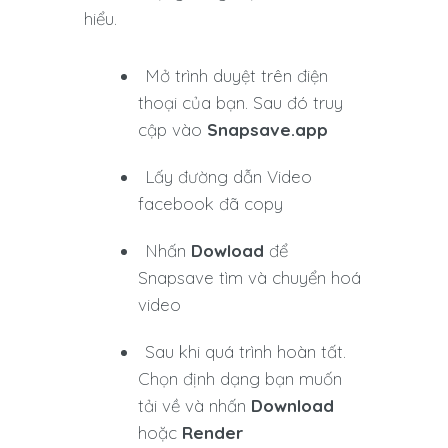
hiểu.
Mở trình duyệt trên điện
thoại của bạn. Sau đó truy
cập vào
Snapsave.app
Lấy đường dẫn Video
facebook đã copy
Nhấn
Dowload
để
Snapsave tìm và chuyển hoá
video
Sau khi quá trình hoàn tất.
Chọn định dạng bạn muốn
tải về và nhấn
Download
hoặc
Render