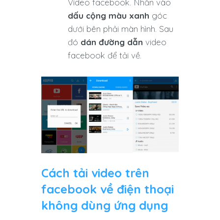
Video facebook. Nhấn vào
dấu cộng màu xanh
góc
dưới bên phải màn hình. Sau
đó
dán đường dẫn
video
facebook để tải về.
Cách tải video trên
facebook về điện thoại
không dùng ứng dụng