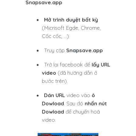
Snapsave.app
Mở trình duyệt bất kỳ
(Micrisoft Egde, Chrome,
Cốc cốc, …)
Truy cập
Snapsave.app
Trở lại facebook để
lấy URL
video
(đã hướng dẫn ở
bước trên).
Dán URL
video vào
ô
Dowload
. Sau đó
nhấn nút
Dowload
để chuyển hoá
video.