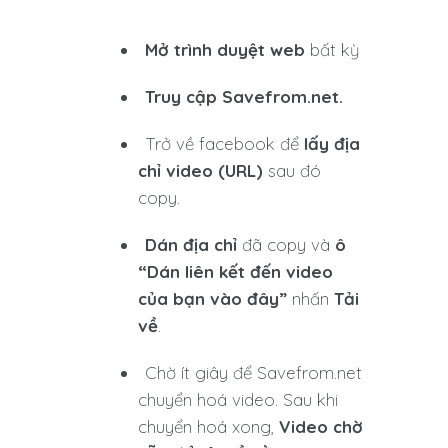
Mở trình duyệt web
bất kỳ
Truy cập Savefrom.net.
Trở về facebook để
lấy địa
chỉ video (URL)
sau đó
copy.
Dán địa chỉ
đã copy và
ô
“Dán liên kết đến video
của bạn vào đây”
nhấn
Tải
về
.
Chờ ít giây để Savefrom.net
chuyển hoá video. Sau khi
chuyển hoá xong,
Video chờ