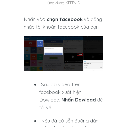
Ứng dụng KEEPVID
Nhấn vào
chọn facebook
và đăng
nhập tài khoản facebook của bạn.
Sau đó video trên
facebook xuất hiện
Dowload.
Nhấn Dowload
để
tải về.
Nếu đã có sẵn đường dẫn