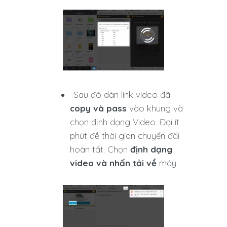
Sau đó dán link video đã
copy và pass
vào khung và
chọn định dạng Video. Đợi ít
phút đề thời gian chuyển đổi
hoàn tất. Chọn
định dạng
video và nhấn tải về
máy.