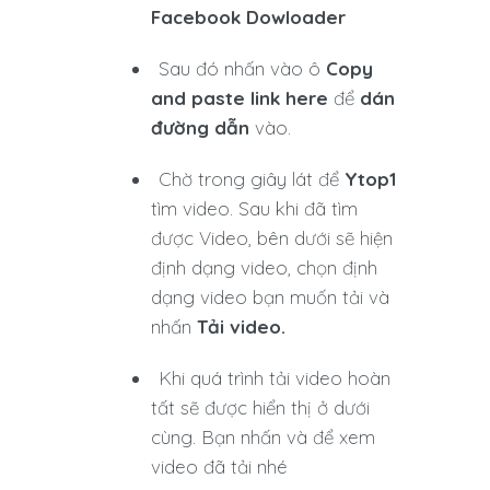
Facebook Dowloader
Sau đó
nhấn vào ô
Copy
and paste link here
để
dán
đường dẫn
vào.
Chờ trong giây lát để
Ytop1
tìm video. Sau khi đã tìm
được Video, bên dưới sẽ hiện
định dạng video, chọn định
dạng video bạn muốn tải và
nhấn
Tải video.
Khi quá trình tải video hoàn
tất sẽ được hiển thị ở dưới
cùng. Bạn nhấn và để xem
video đã tải nhé