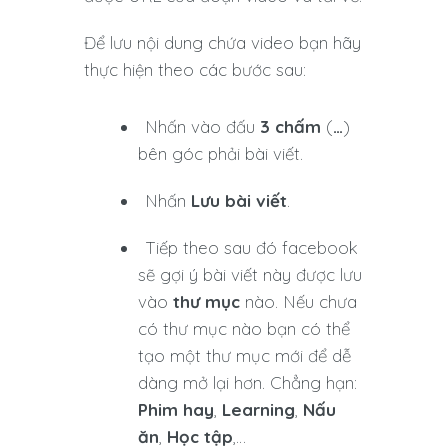
Để lưu nội dung chứa video bạn hãy
thực hiện theo các bước sau:
Nhấn vào đấu
3 chấm
(
…
)
bên góc phải bài viết.
Nhấn
Lưu bài viết
.
Tiếp theo sau đó facebook
sẽ gợi ý bài viết này được lưu
vào
thư mục
nào. Nếu chưa
có thư mục nào bạn có thể
tạo một thư mục mới để dễ
dàng mở lại hơn. Chẳng hạn:
Phim hay
,
Learning
,
Nấu
ăn
,
Học tập
,…