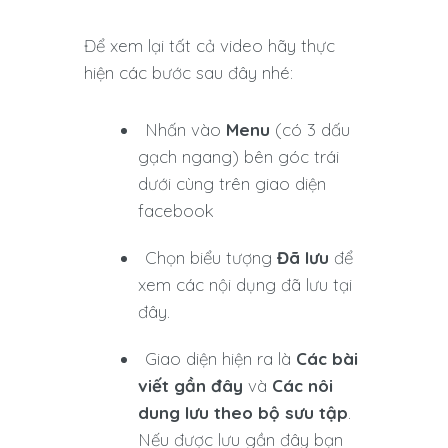
Để xem lại tất cả video hãy thực
hiện các bước sau đây nhé:
Nhấn vào
Menu
(có 3 dấu
gạch ngang) bên góc trái
dưới cùng trên giao diện
facebook
Chọn biểu tượng
Đã lưu
để
xem các nội dụng đã lưu tại
đây.
Giao diện hiện ra là
Các bài
viết gần đây
và
Các nôi
dung lưu theo bộ sưu tập
.
Nếu được lưu gần đây bạn