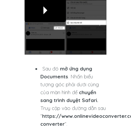
Sau đó
mở ứng dụng
Documents
. Nhấn biểu
tượng góc phải dưới cùng
của màn hình để
chuyển
sang trình duyệt Safari.
Truy cập vào đường dẫn sau
“
https://www.onlinevideoconverter.
converter
“.