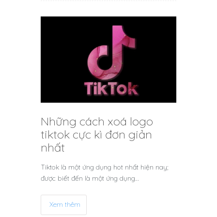
Những cách xoá logo
tiktok cực kì đơn giản
nhất
Tiktok là một ứng dụng hot nhất hiện nay;
được biết đến là một ứng dụng…
Xem thêm