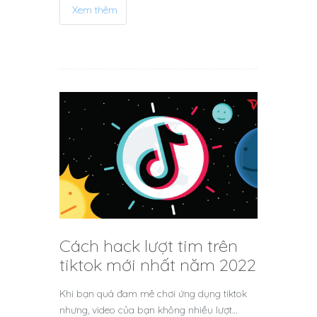
Xem thêm
Cách hack lượt tim trên
tiktok mới nhất năm 2022
Khi bạn quá đam mê chơi ứng dụng tiktok
nhưng, video của bạn không nhiều lượt…