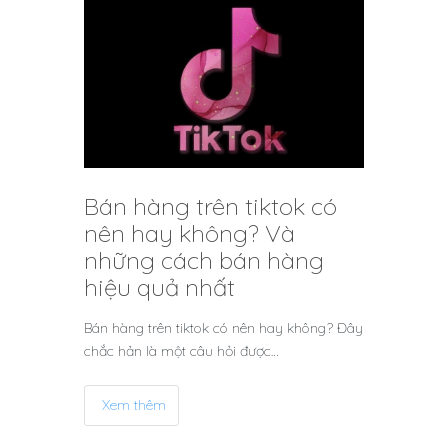
Bán hàng trên tiktok có
nên hay không? Và
những cách bán hàng
hiệu quả nhất
Bán hàng trên tiktok có nên hay không? Đây
chắc hản là một câu hỏi được…
Xem thêm