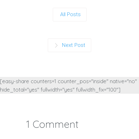
All Posts
Next Post
[easy-share counters=1 counter_pos="inside" native="no"
hide_total="yes" fullwidth="yes" fullwidth_fix="100"]
1 Comment