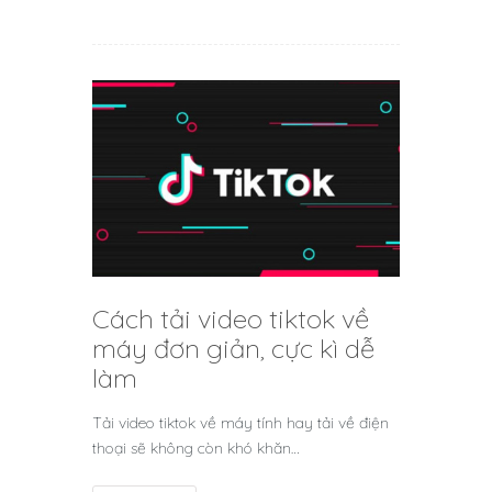
Cách tải video tiktok về
máy đơn giản, cực kì dễ
làm
Tải video tiktok về máy tính hay tải về điện
thoại sẽ không còn khó khăn…