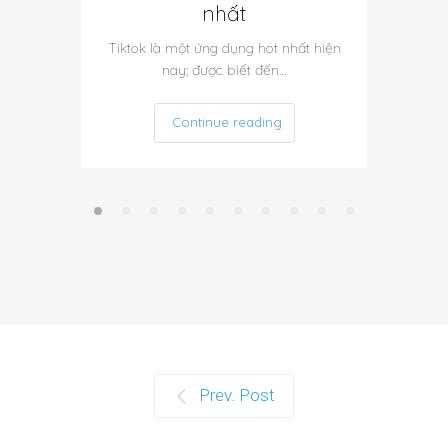
nhất
l
Tiktok là một ứng dụng hot nhất hiện
Mua sắm
nay; được biết đến…
qu
Continue reading
Prev. Post