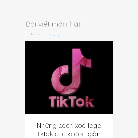
Bài viết mới nhất
See all posts
Những cách xoá logo
Cách
tiktok cực kì đơn giản
tuyến