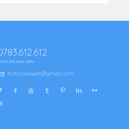
0783.612.612
MON–FRI 9AM–6PM
hotro.likeviet@gmail.com