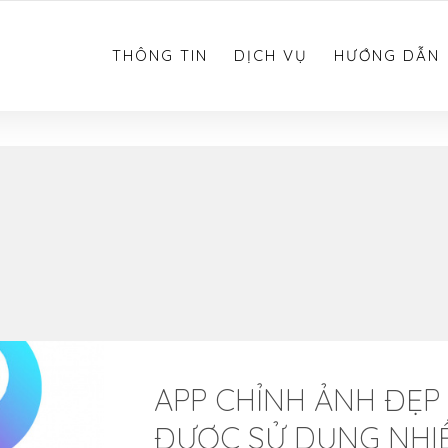
0783.612.612
THÔNG TIN
DỊCH VỤ
HƯỚNG DẪN
APP CHỈNH ẢNH ĐẸP
ĐƯỢC SỬ DỤNG NHI