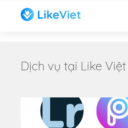
TOP 1 ỨNG DỤNG TĂNG LIKE HAY NHẤT VIỆT NAM
Dịch vụ tại Like Việt