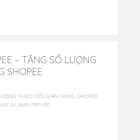
EE – TĂNG SỐ LƯỢNG
G SHOPEE
LƯỢNG THEO DÕI GIAN HÀNG SHOPEE
được sự quan tâm rất…