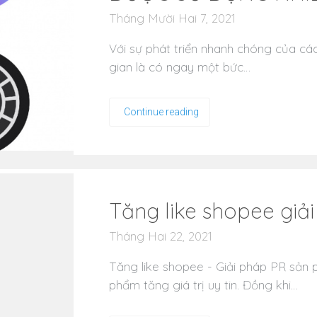
Tháng Mười Hai 7, 2021
Với sự phát triển nhanh chóng của các
gian là có ngay một bức…
Continue reading
Tăng like shopee gi
Tháng Hai 22, 2021
Tăng like shopee - Giải pháp PR sản
phẩm tăng giá trị uy tin. Đồng khi…