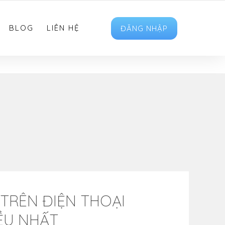
HOTRO.LIKEVIET@GMAIL.COM
FOLLOW US
BLOG
LIÊN HỆ
ĐĂNG NHẬP
 TRÊN ĐIỆN THOẠI
ỀU NHẤT