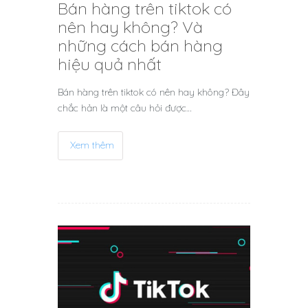
Bán hàng trên tiktok có
nên hay không? Và
những cách bán hàng
hiệu quả nhất
Bán hàng trên tiktok có nên hay không? Đây
chắc hản là một câu hỏi được…
Xem thêm