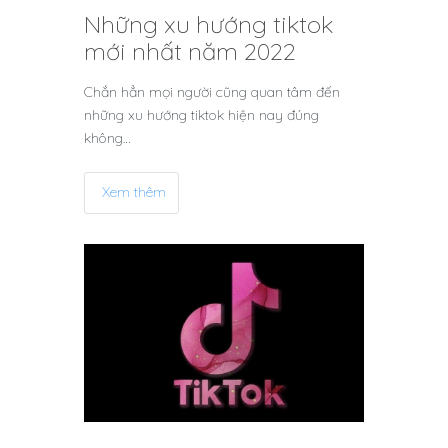
Những xu hướng tiktok
mới nhất năm 2022
Chắn hẳn mọi người cũng quan tâm đến
những xu hướng tiktok hiện nay đúng
không…
Xem thêm