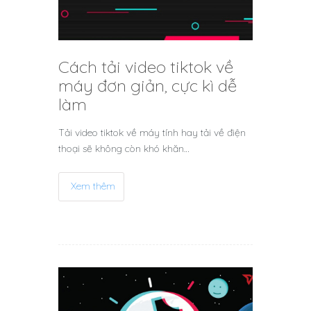
Cách tải video tiktok về
máy đơn giản, cực kì dễ
làm
Tải video tiktok về máy tính hay tải về điện
thoại sẽ không còn khó khăn…
Xem thêm