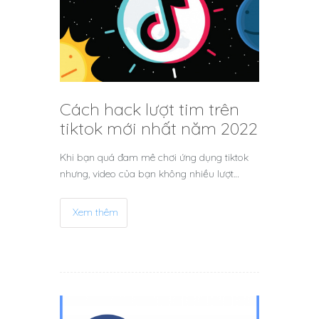
Cách hack lượt tim trên
tiktok mới nhất năm 2022
Khi bạn quá đam mê chơi ứng dụng tiktok
nhưng, video của bạn không nhiều lượt…
Xem thêm