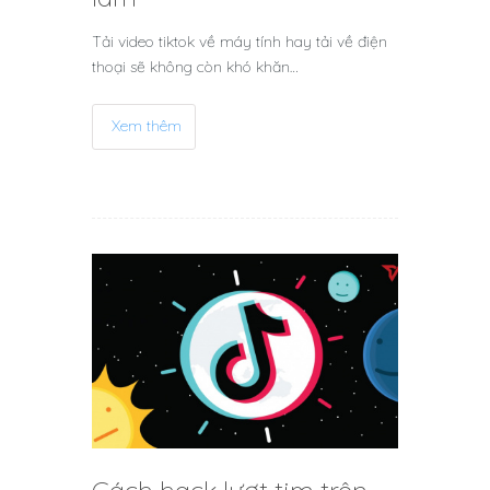
Tải video tiktok về máy tính hay tải về điện
thoại sẽ không còn khó khăn…
Xem thêm