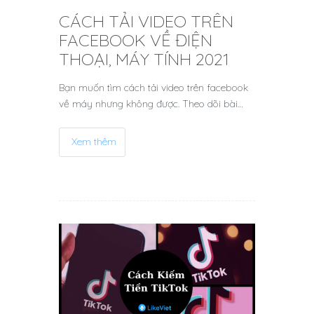
CÁCH TẢI VIDEO TRÊN
FACEBOOK VỀ ĐIỆN
THOẠI, MÁY TÍNH 2021
Bạn muốn tìm cách tải video trên facebook
về máy nhưng không được. Theo dõi bài…
Xem thêm