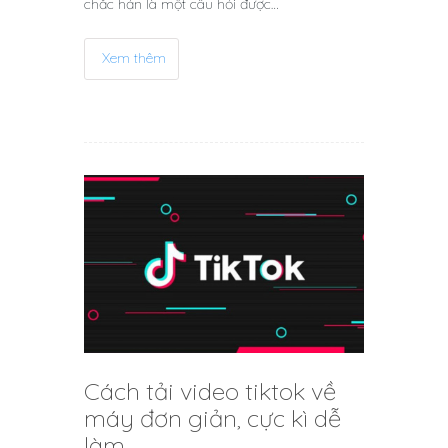
chắc hản là một câu hỏi được…
Xem thêm
Cách tải video tiktok về
máy đơn giản, cực kì dễ
làm