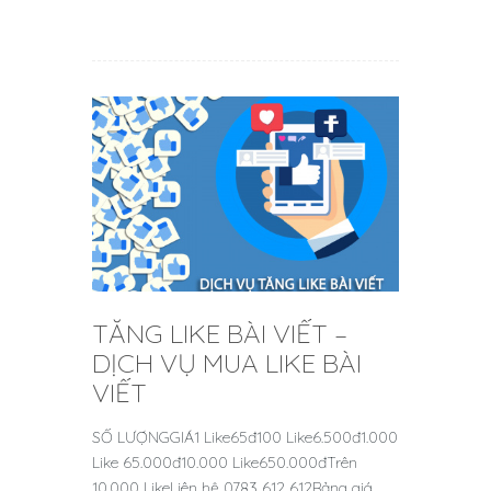
TĂNG LIKE BÀI VIẾT –
DỊCH VỤ MUA LIKE BÀI
VIẾT
SỐ LƯỢNGGIÁ1 Like65đ100 Like6.500đ1.000
Like 65.000đ10.000 Like650.000đTrên
10.000 LikeLiên hệ 0783 612 612Bảng giá