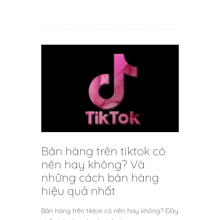
Bán hàng trên tiktok có
nên hay không? Và
những cách bán hàng
hiệu quả nhất
Bán hàng trên tiktok có nên hay không? Đây