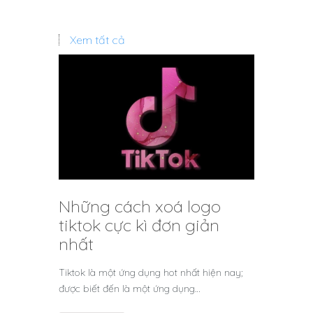
Xem tất cả
Những cách xoá logo
tiktok cực kì đơn giản
nhất
Tiktok là một ứng dụng hot nhất hiện nay;
được biết đến là một ứng dụng…