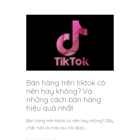
Bán hàng trên tiktok có
nên hay không? Và
những cách bán hàng
hiệu quả nhất
Bán hàng trên tiktok có nên hay không? Đây
chắc hản là một câu hỏi được…