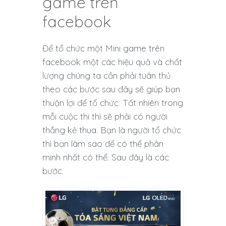
game trên
facebook
Để tổ chức một Mini game trên
facebook một các hiệu quả và chất
lượng chúng ta cần phải tuân thủ
theo các bước sau đây sẽ giúp bạn
thuận lợi để tổ chức. Tất nhiên trong
mỗi cuộc thi thì sẽ phải có người
thắng kẻ thua. Bạn là người tổ chức
thì bạn làm sao để có thể phân
minh nhất có thể. Sau đây là các
bước.