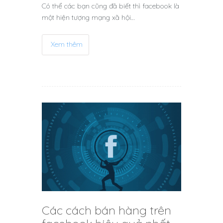
Có thể các bạn cũng đã biết thì facebook là
một hiện tượng mạng xã hội…
Xem thêm
Các cách bán hàng trên