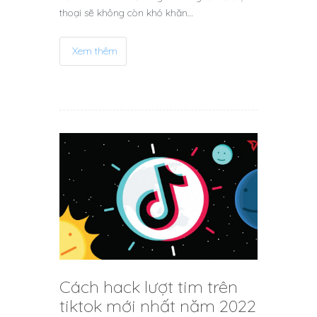
thoại sẽ không còn khó khăn…
Xem thêm
Cách hack lượt tim trên
tiktok mới nhất năm 2022