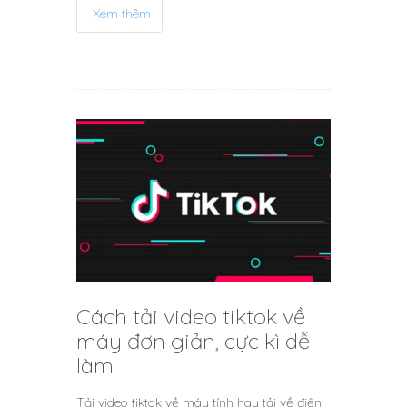
Xem thêm
Cách tải video tiktok về
máy đơn giản, cực kì dễ
làm
Tải video tiktok về máy tính hay tải về điện