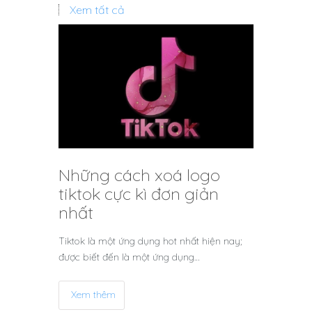
Xem tất cả
Những cách xoá logo
tiktok cực kì đơn giản
nhất
Tiktok là một ứng dụng hot nhất hiện nay;
được biết đến là một ứng dụng…
Xem thêm