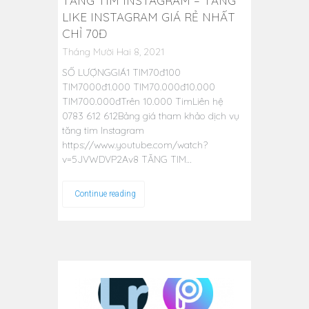
TĂNG TIM INSTAGRAM – TĂNG
LIKE INSTAGRAM GIÁ RẺ NHẤT
CHỈ 70Đ
Tháng Mười Hai 8, 2021
SỐ LƯỢNGGIÁ1 TIM70đ100
TIM7000đ1.000 TIM70.000đ10.000
TIM700.000đTrên 10.000 TimLiên hệ
0783 612 612Bảng giá tham khảo dịch vụ
tăng tim Instagram
https://www.youtube.com/watch?
v=5JVWDVP2Av8 TĂNG TIM…
Continue reading