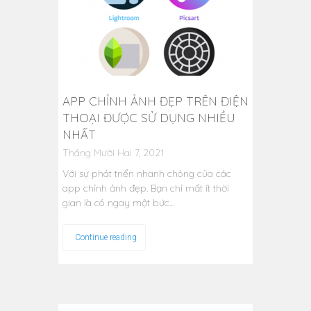
APP CHỈNH ẢNH ĐẸP TRÊN ĐIỆN
THOẠI ĐƯỢC SỬ DỤNG NHIỀU
NHẤT
Tháng Mười Hai 7, 2021
Với sự phát triển nhanh chóng của các
app chỉnh ảnh đẹp. Bạn chỉ mất ít thời
gian là có ngay một bức…
Continue reading