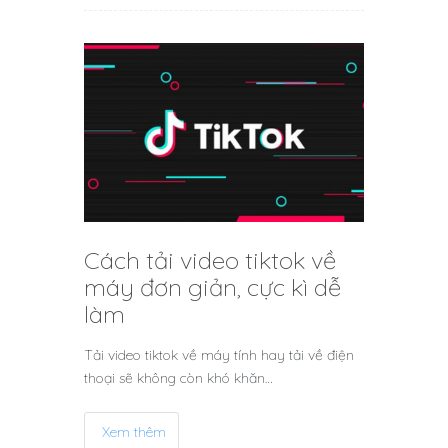
Cách tải video tiktok về
máy đơn giản, cực kì dễ
làm
Tải video tiktok về máy tính hay tải về điện
thoại sẽ không còn khó khăn…
Xem thêm