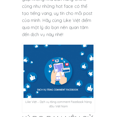
cũng như những hot face có thể
tạo tiếng vang, uy tín cho mỗi post
của mình. Hãy cùng Like Việt điểm
qua một lý do bạn nên quan tâm
đến dịch vụ này nhé!
Like Việt – Dịch vụ tăng comment Facebook hàng
đầu Việt Nam