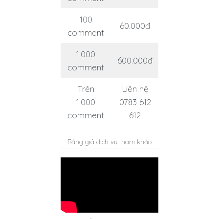
100
60.000đ
comment
1.000
600.000đ
comment
Trên
Liên hệ
1.000
0783 612
comment
612
Bảng giá dịch vụ tham khảo