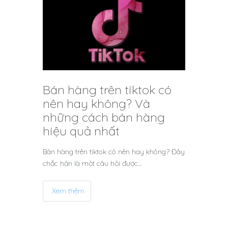
Bán hàng trên tiktok có
nên hay không? Và
những cách bán hàng
hiệu quả nhất
Bán hàng trên tiktok có nên hay không? Đây
chắc hản là một câu hỏi được…
Xem thêm