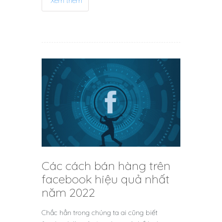
Xem thêm
Các cách bán hàng trên
facebook hiệu quả nhất
năm 2022
Chắc hẳn trong chúng ta ai cũng biết