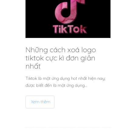
Những cách xoá logo
tiktok cực kì đơn giản
nhất
Tiktok là một ứng dụng hot nhất hiện nay;
được biết đến là một ứng dụng…
Xem thêm