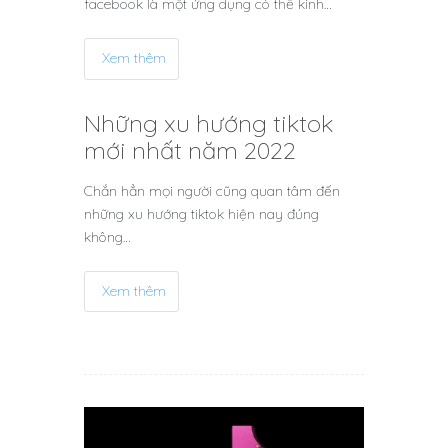
facebook là một ứng dụng có thể kinh…
Xem thêm
Những xu hướng tiktok
mới nhất năm 2022
Chắn hẳn mọi người cũng quan tâm đến
những xu hướng tiktok hiện nay đúng
không…
Xem thêm