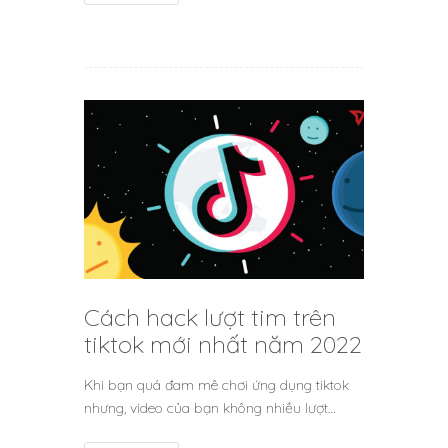
Cách hack lượt tim trên
tiktok mới nhất năm 2022
Khi bạn quá đam mê chơi ứng dụng tiktok
nhưng, video của bạn không nhiều lượt…