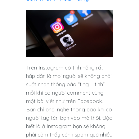
Trên Instagram có tính năng rất
hấp dẫn là mọi người sẽ không phải
suốt nhận thông báo “ting – tinh”
mỗi khi có người comment cùng
một bài viết như trên Facebook.
Bạn chỉ phải nghe thông báo khi có
người tag tên bạn vào mà thôi. Đặc
biết là ở Instagram bạn sẽ không
phải cảm thấy cảnh spam quá nhiều