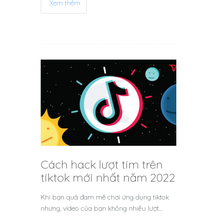
Xem thêm
Cách hack lượt tim trên
tiktok mới nhất năm 2022
Khi bạn quá đam mê chơi ứng dụng tiktok
nhưng, video của bạn không nhiều lượt…