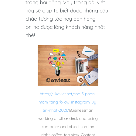
trong bài đăng. Vậy trong bài viết
này sẽ giúp ta biết được những câu
chào tương tác hay bán hàng
online được lòng khách hàng nhất
nhé!
https://likeviet.net/top-5-phan-
mem-tang-follow-instagram-uy-
tin-nhat-2021/
Businessman
working at office desk and using
computer and objects on the
right, coffee, top view, Content