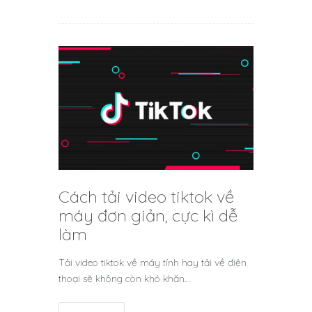
Cách tải video tiktok về
máy đơn giản, cực kì dễ
làm
Tải video tiktok về máy tính hay tải về điện
thoại sẽ không còn khó khăn…