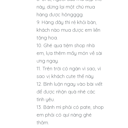
này, dừng lại một chú mua
hàng được hôngggg.
Hàng đây thì rẻ khỏi bàn,
khách nào mua được em liền
tặng hoa.
Ghé qua tiệm shop nhà
em, lựa thêm mấy món về sài
ưng ngay.
Trên trời có ngàn vì sao, vì
sao vị khách cute thế này.
Bình luận ngay vào bài viết
để được nhận quà nhé các
tình yêu.
Bánh mì phải có pate, shop
em phải có quí nàng ghé
thăm.