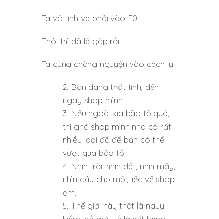
Ta vô tình va phải vào F0.
Thôi thì đã lỡ gặp rồi
Ta cùng chàng nguyện vào cách ly
Bạn đang thất tình, đến
ngay shop mình.
Nếu ngoài kia bão tố quá,
thì ghé shop mình nha có rất
nhiều loại đồ để bạn có thể
vượt qua bảo tố.
Nhìn trời, nhìn đất, nhìn mấy,
nhìn đâu cho mỏi, liếc về shop
em.
Thế giới này thật là nguy
hiểm, đồ mới về là hết hàng