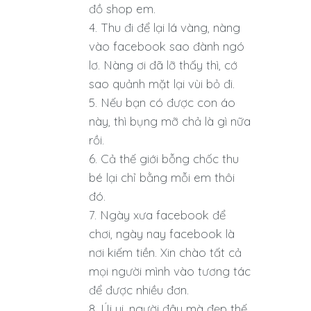
đồ shop em.
Thu đi để lại lá vàng, nàng
vào facebook sao đành ngó
lơ. Nàng ơi đã lỡ thấy thì, cớ
sao quảnh mặt lại vùi bỏ đi.
Nếu bạn có được con áo
này, thì bụng mỡ chả là gì nữa
rồi.
Cả thế giới bỗng chốc thu
bé lại chỉ bằng mỗi em thôi
đó.
Ngày xưa facebook để
chơi, ngày nay facebook là
nơi kiếm tiền. Xin chào tất cả
mọi người mình vào tương tác
để được nhiều đơn.
Úi ui, người đâu mà đẹp thế