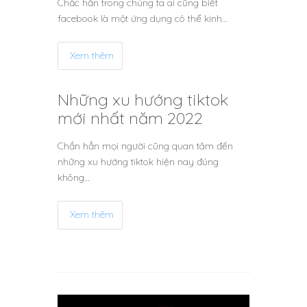
Chắc hẳn trong chúng ta ai cũng biết
facebook là một ứng dụng có thể kinh…
Xem thêm
Những xu hướng tiktok
mới nhất năm 2022
Chắn hẳn mọi người cũng quan tâm đến
những xu hướng tiktok hiện nay đúng
không…
Xem thêm