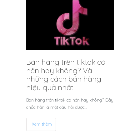
Bán hàng trên tiktok có
nên hay không? Và
những cách bán hàng
hiệu quả nhất
Bán hàng trên tiktok có nên hay không? Đây
chắc hản là một câu hỏi được…
Xem thêm