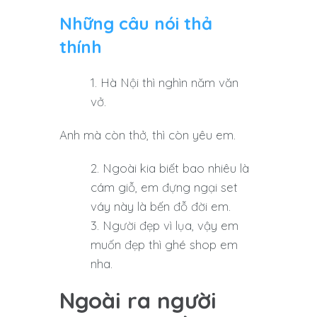
Những câu nói thả
thính
Hà Nội thì nghìn năm văn
vở.
Anh mà còn thở, thì còn yêu em.
Ngoài kia biết bao nhiêu là
cám giỗ, em đựng ngại set
váy này là bến đỗ đời em.
Người đẹp vì lụa, vậy em
muốn đẹp thì ghé shop em
nha.
Ngoài ra người