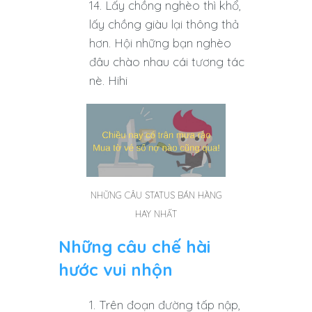
Lấy chồng nghèo thì khổ,
lấy chồng giàu lại thông thả
hơn. Hội những bạn nghèo
đâu chào nhau cái tương tác
nè. Hihi
NHỮNG CÂU STATUS BÁN HÀNG
HAY NHẤT
Những câu chế hài
hước vui nhộn
Trên đoạn đường tấp nập,