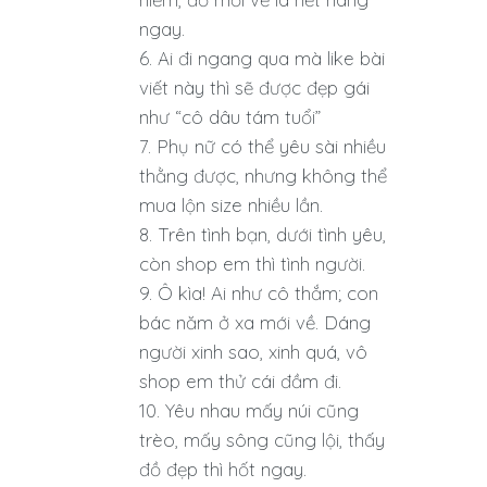
ngay.
Ai đi ngang qua mà like bài
viết này thì sẽ được đẹp gái
như “cô dâu tám tuổi”
Phụ nữ có thể yêu sài nhiều
thằng được, nhưng không thể
mua lộn size nhiều lần.
Trên tình bạn, dưới tình yêu,
còn shop em thì tình người.
Ô kìa! Ai như cô thắm; con
bác năm ở xa mới về. Dáng
người xinh sao, xinh quá, vô
shop em thử cái đầm đi.
Yêu nhau mấy núi cũng
trèo, mấy sông cũng lội, thấy
đồ đẹp thì hốt ngay.