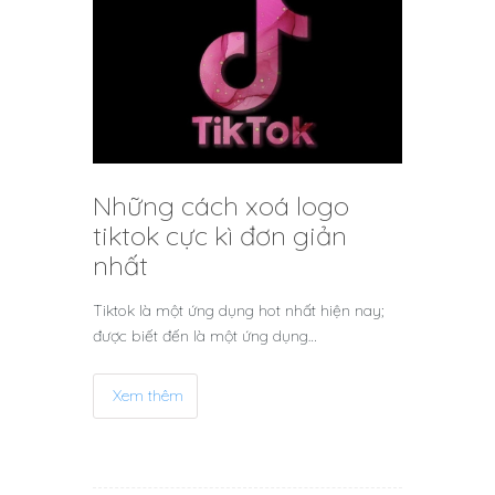
Những cách xoá logo
tiktok cực kì đơn giản
nhất
Tiktok là một ứng dụng hot nhất hiện nay;
được biết đến là một ứng dụng…
Xem thêm