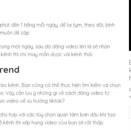
út đến 1 tiếng mỗi ngày, để lại tym, theo dõi, bình
a muốn đề cập.
rong một ngày, sau đó đăng video lên là sẽ nhận
 kênh thì chỉ may mắn được vài kênh thôi.
trend
vào kênh. Bạn cũng có thể thực hiện tìm kiếm và chọn
B
o. Vậy cần lưu ý những gì về cách đăng video từ
m
o video về xu hướng tiktok?
i phù hợp với các tùy chọn quan tâm ban đầu khi tạo
ề kênh thì xếp hạng video của bạn sẽ rất thấp.