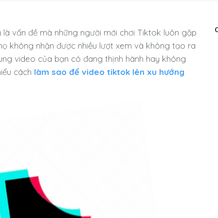
 là vấn đề mà những người mới chơi Tiktok luôn gặp
ủa họ không nhận được nhiều lượt xem và không tạo ra
 dung video của bạn có đang thịnh hành hay không.
hiểu cách
làm sao để video tiktok lên xu hướng