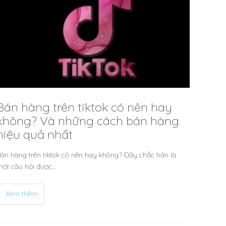
Bán hàng trên tiktok có nên hay
không? Và những cách bán hàng
hiệu quả nhất
án hàng trên tiktok có nên hay không? Đây chắc hản là
ột câu hỏi được…
Xem thêm