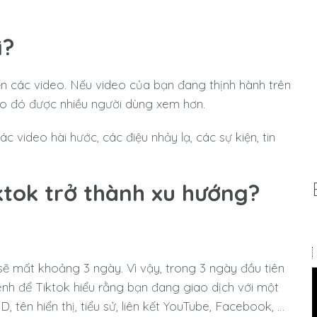
ì?
n các video. Nếu video của bạn đang thịnh hành trên
ideo đó được nhiều người dùng xem hơn.
c video hài hước, các điệu nhảy lạ, các sự kiện, tin
ktok trở thành xu hướng?
 sẽ mất khoảng 3 ngày. Vì vậy, trong 3 ngày đầu tiên
kênh để Tiktok hiểu rằng bạn đang giao dịch với một
D, tên hiển thị, tiểu sử, liên kết YouTube, Facebook, …