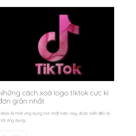
Những cách xoá logo tiktok cực kì
đơn giản nhất
iktok là một ứng dụng hot nhất hiện nay; được biết đến là
một ứng dụng…