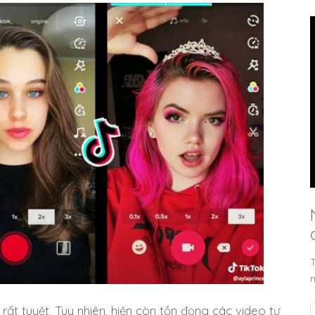
T
rất tuyệt. Tuy nhiên, hiện còn tồn đọng các video tự