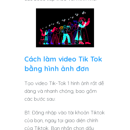
Cách làm video Tik Tok
bằng hình ảnh đơn
Tạo video Tik-Tok 1 hình ảnh rất dễ
dàng và nhanh chóng, bao gồm
các bước sau:
B1: Đăng nhập vào tài khoản Tiktok
của bạn, ngay tại giao diện chính
của Tiktok. Bạn nhấn chọn dấu