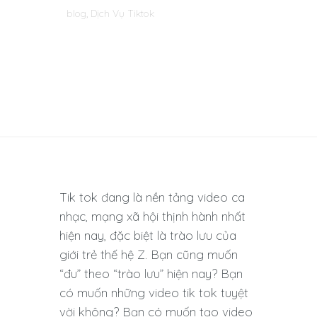
blog
,
Dịch Vụ Tiktok
Tik tok đang là nền tảng video ca
nhạc, mạng xã hội thịnh hành nhất
hiện nay, đặc biệt là trào lưu của
giới trẻ thế hệ Z. Bạn cũng muốn
“đu” theo “trào lưu” hiện nay? Bạn
có muốn những video tik tok tuyệt
vời không? Bạn có muốn tạo video