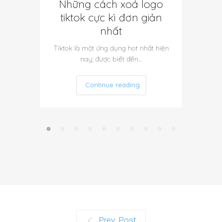
Những cách xoá logo
Cách
tiktok cực kì đơn giản
tuyến
nhất
l
Tiktok là một ứng dụng hot nhất hiện
Mua sắm
nay; được biết đến…
qu
Continue reading
Prev. Post