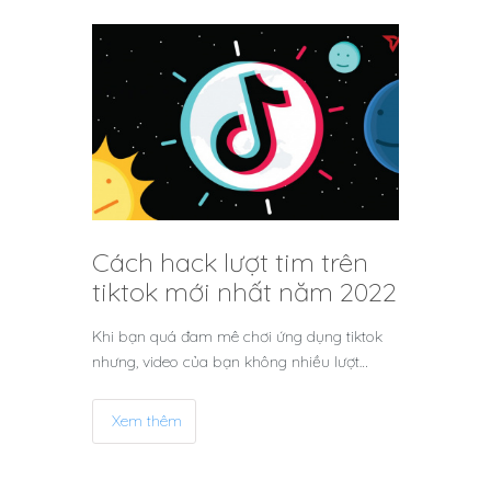
Cách hack lượt tim trên
tiktok mới nhất năm 2022
Khi bạn quá đam mê chơi ứng dụng tiktok
nhưng, video của bạn không nhiều lượt…
Xem thêm