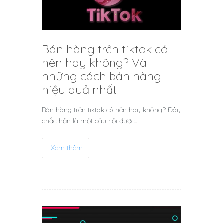
Bán hàng trên tiktok có
nên hay không? Và
những cách bán hàng
hiệu quả nhất
Bán hàng trên tiktok có nên hay không? Đây
chắc hản là một câu hỏi được…
Xem thêm