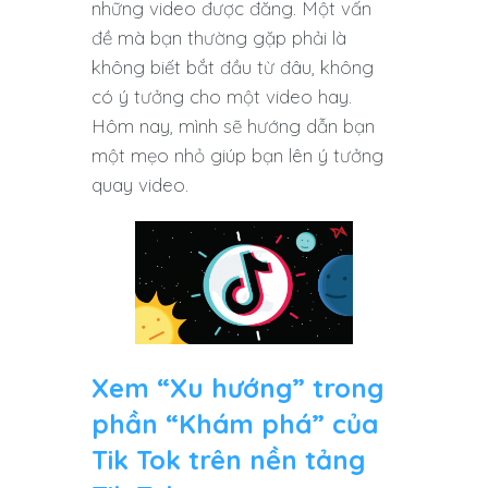
những video được đăng. Một vấn
đề mà bạn thường gặp phải là
không biết bắt đầu từ đâu, không
có ý tưởng cho một video hay.
Hôm nay, mình sẽ hướng dẫn bạn
một mẹo nhỏ giúp bạn lên ý tưởng
quay video.
Xem “Xu hướng” trong
phần “Khám phá” của
Tik Tok trên nền tảng