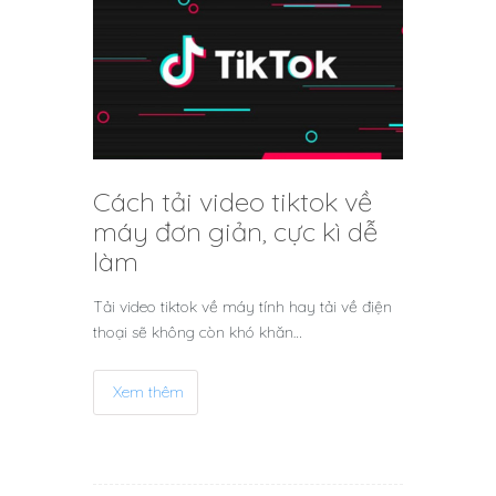
Cách tải video tiktok về
máy đơn giản, cực kì dễ
làm
Tải video tiktok về máy tính hay tải về điện
thoại sẽ không còn khó khăn…
Xem thêm