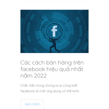
Các cách bán hàng trên
facebook hiệu quả nhất
năm 2022
Chắc hẳn trong chúng ta ai cũng biết
facebook là một ứng dụng có thể kinh…
Xem thêm