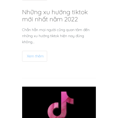
Những xu hướng tiktok
mới nhất năm 2022
Chắn hẳn mọi người cũng quan tâm đến
những xu hướng tiktok hiện nay đúng
không…
Xem thêm