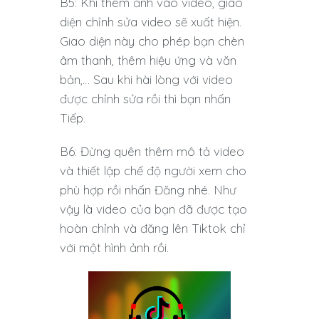
B5: Khi thêm ảnh vào video, giao
diện chỉnh sửa video sẽ xuất hiện.
Giao diện này cho phép bạn chèn
âm thanh, thêm hiệu ứng và văn
bản,… Sau khi hài lòng với video
được chỉnh sửa rồi thì bạn nhấn
Tiếp.
B6: Đừng quên thêm mô tả video
và thiết lập chế độ người xem cho
phù hợp rồi nhấn Đăng nhé. Như
vậy là video của bạn đã được tạo
hoàn chỉnh và đăng lên Tiktok chỉ
với một hình ảnh rồi.