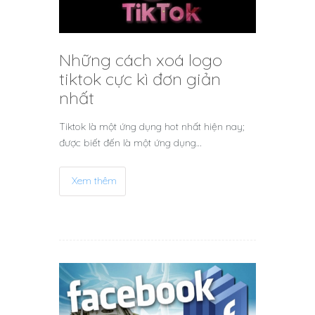
Những cách xoá logo
tiktok cực kì đơn giản
nhất
Tiktok là một ứng dụng hot nhất hiện nay;
được biết đến là một ứng dụng…
Xem thêm