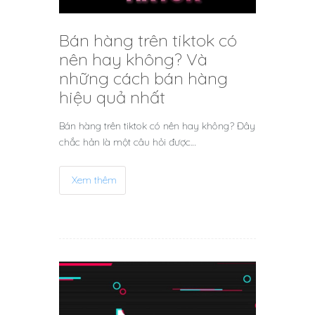
Bán hàng trên tiktok có
nên hay không? Và
những cách bán hàng
hiệu quả nhất
Bán hàng trên tiktok có nên hay không? Đây
chắc hản là một câu hỏi được…
Xem thêm