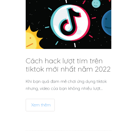
Cách hack lượt tim trên
tiktok mới nhất năm 2022
Khi bạn quá đam mê chơi ứng dụng tiktok
nhưng, video của bạn không nhiều lượt…
Xem thêm