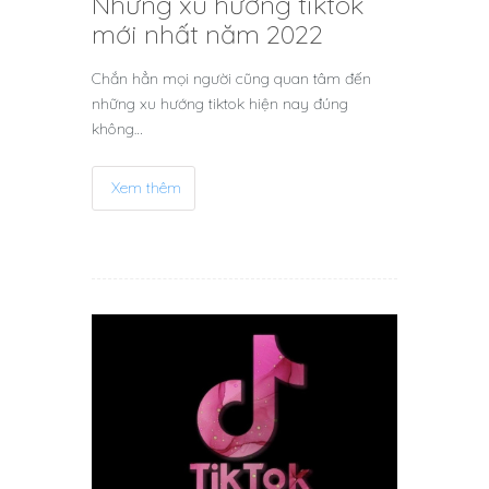
Những xu hướng tiktok
mới nhất năm 2022
Chắn hẳn mọi người cũng quan tâm đến
những xu hướng tiktok hiện nay đúng
không…
Xem thêm