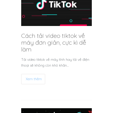
Cách tải video tiktok về
máy đơn giản, cực kì dễ
làm
Tải video tiktok về máy tính hay tải về điện
thoại sẽ không còn khó khăn…
Xem thêm