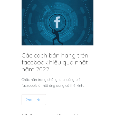
Các cách bán hàng trên
facebook hiệu quả nhất
năm 2022
Chắc hẳn trong chúng ta ai cũng biết
facebook là một ứng dụng có thể kinh…
Xem thêm