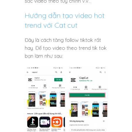
sắc video theo tùy chỉnh v.v…
Hướng dẫn tạo video hot
trend với Cat cut
Đây là cách tăng follow tiktok rất
hay. Để tạo video theo trend tik tok
bạn làm như sau: