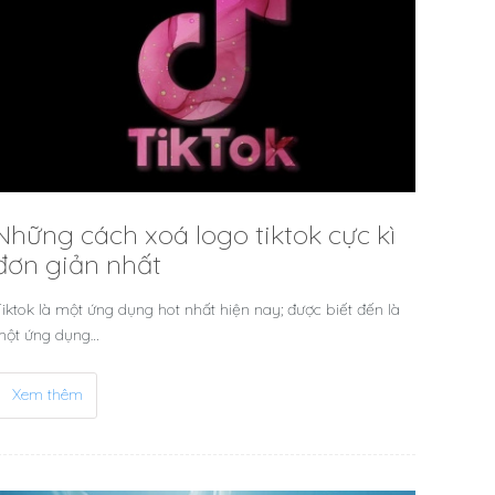
Những cách xoá logo tiktok cực kì
đơn giản nhất
iktok là một ứng dụng hot nhất hiện nay; được biết đến là
một ứng dụng…
Xem thêm