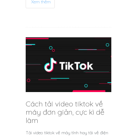
Xem thêm
Cách tải video tiktok về
máy đơn giản, cực kì dễ
làm
Tải video tiktok về máy tính hay tải về điện