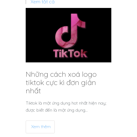
Xem tất cả
Những cách xoá logo
tiktok cực kì đơn giản
nhất
Tiktok là một ứng dụng hot nhất hiện nay;
được biết đến là một ứng dụng…
Xem thêm