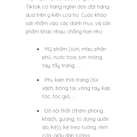
Tiktok có hàng nghìn đơn đặt hàng
dựa trên ý kiến ​​của họ. Cuộc khảo
sát nhằm vào các danh mục và sản
phẩm khác nhau, chẳng hạn như:
Mỹ phẩm (son, màu, phấn
phủ, nước hoa, sơn móng
tay, tẩy trang, …..
Phụ kiện thời trang (túi
xách, bông tai, vòng tay, kẹp
tóc, tóc giả, ….
Đồ nội thất (thảm phòng
khách, gương, tủ đựng quần
áo, kệ)), kệ treo tường, rèm
cửa, giấy dán tường, …