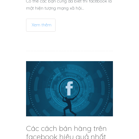
Có thể các bạn cũng đã biết thì facebook là
một hiện tượng mạng xã hội…
Xem thêm
Các cách bán hàng trên
facebook hiệu quả nhất