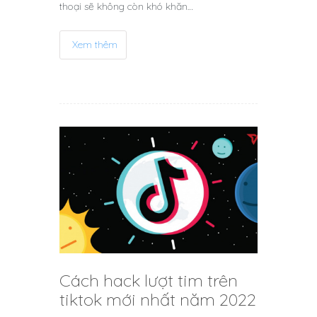
thoại sẽ không còn khó khăn…
Xem thêm
Cách hack lượt tim trên
tiktok mới nhất năm 2022