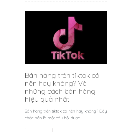
Bán hàng trên tiktok có
nên hay không? Và
những cách bán hàng
hiệu quả nhất
Bán hàng trên tiktok có nên hay không? Đây
chắc hản là một câu hỏi được…