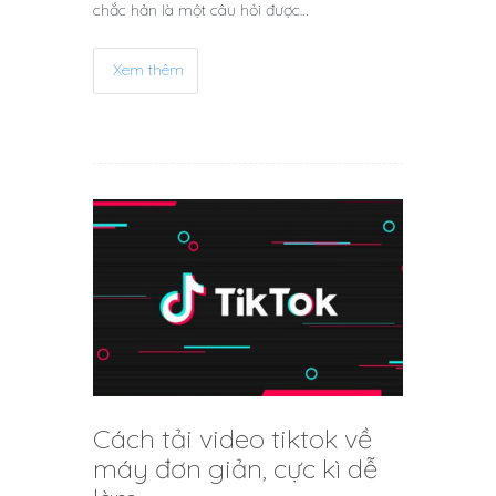
chắc hản là một câu hỏi được…
Xem thêm
Cách tải video tiktok về
máy đơn giản, cực kì dễ