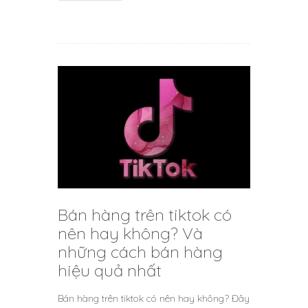
Bán hàng trên tiktok có
nên hay không? Và
những cách bán hàng
hiệu quả nhất
Bán hàng trên tiktok có nên hay không? Đây