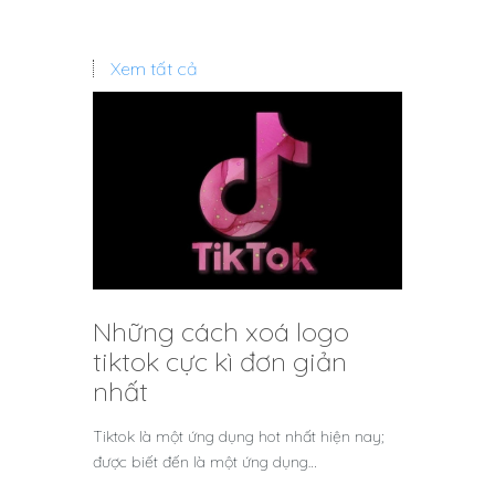
Xem tất cả
Những cách xoá logo
tiktok cực kì đơn giản
nhất
Tiktok là một ứng dụng hot nhất hiện nay;
được biết đến là một ứng dụng…