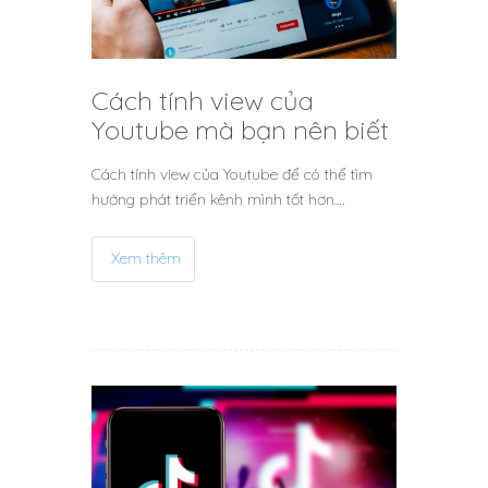
Cách tính view của
Youtube mà bạn nên biết
Cách tính view của Youtube để có thể tìm
hướng phát triển kênh mình tốt hơn.…
Xem thêm