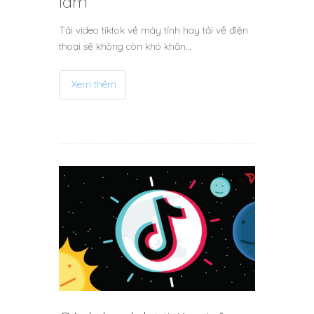
làm
Tải video tiktok về máy tính hay tải về điện
thoại sẽ không còn khó khăn…
Xem thêm