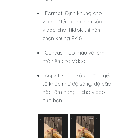
Format: Định khung cho
video. Nếu bạn chỉnh sửa
video cho Tiktok thì nên
chọn khung 9×16.
Canvas: Tạo màu và làm
mờ nền cho video.
Adjust: Chỉnh sửa những yếu
tố khác như độ sáng, độ bão
hòa, ấm nóng,… cho video
của bạn.