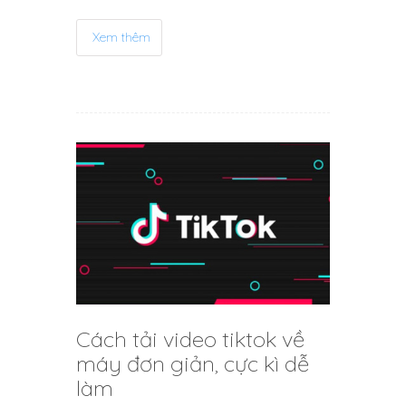
Xem thêm
Cách tải video tiktok về
máy đơn giản, cực kì dễ
làm