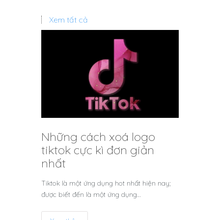
Xem tất cả
Những cách xoá logo
tiktok cực kì đơn giản
nhất
Tiktok là một ứng dụng hot nhất hiện nay;
được biết đến là một ứng dụng…