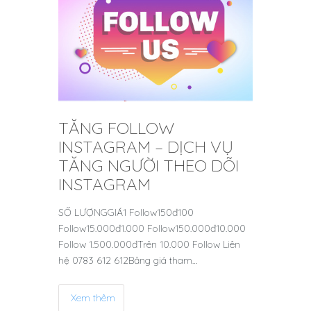
TĂNG FOLLOW
INSTAGRAM – DỊCH VỤ
TĂNG NGƯỜI THEO DÕI
INSTAGRAM
SỐ LƯỢNGGIÁ1 Follow150đ100
Follow15.000đ1.000 Follow150.000đ10.000
Follow 1.500.000đTrên 10.000 Follow Liên
hệ 0783 612 612Bảng giá tham…
Xem thêm