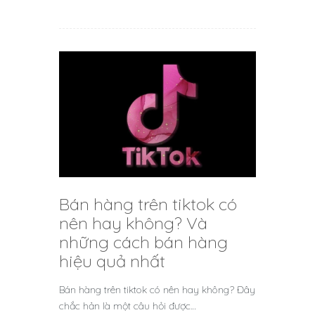
Bán hàng trên tiktok có
nên hay không? Và
những cách bán hàng
hiệu quả nhất
Bán hàng trên tiktok có nên hay không? Đây
chắc hản là một câu hỏi được…