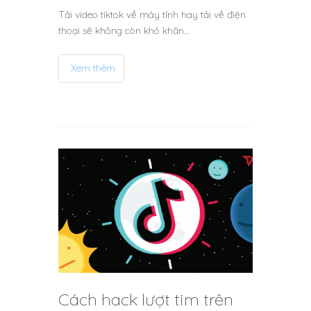
Tải video tiktok về máy tính hay tải về điện
thoại sẽ không còn khó khăn…
Xem thêm
Cách hack lượt tim trên