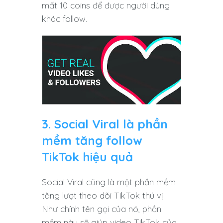
mất 10 coins để được người dùng
khác follow.
3. Social Viral là phần
mềm tăng follow
TikTok hiệu quả
Social Viral cũng là một phần mềm
tăng lượt theo dõi TikTok thú vị.
Như chính tên gọi của nó, phần
mềm này sẽ giúp video TikTok của