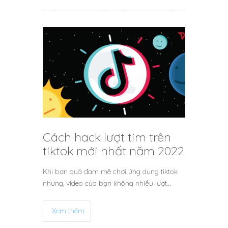
Cách hack lượt tim trên
tiktok mới nhất năm 2022
Khi bạn quá đam mê chơi ứng dụng tiktok
nhưng, video của bạn không nhiều lượt…
Xem thêm