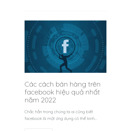
Các cách bán hàng trên
facebook hiệu quả nhất
năm 2022
Chắc hẳn trong chúng ta ai cũng biết
facebook là một ứng dụng có thể kinh…