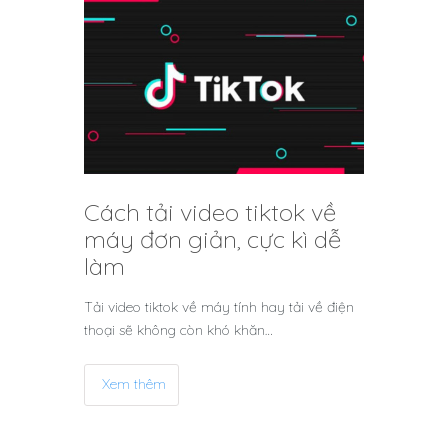
Cách tải video tiktok về
máy đơn giản, cực kì dễ
làm
Tải video tiktok về máy tính hay tải về điện
thoại sẽ không còn khó khăn…
Xem thêm