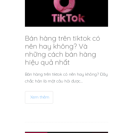
Bán hàng trên tiktok có
nên hay không? Và
những cách bán hàng
hiệu quả nhất
Bán hàng trên tiktok có nên hay không? Đây
chắc hản là một câu hỏi được…
Xem thêm