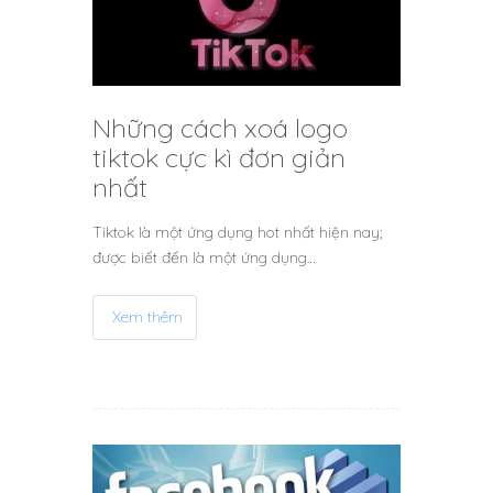
Những cách xoá logo
tiktok cực kì đơn giản
nhất
Tiktok là một ứng dụng hot nhất hiện nay;
được biết đến là một ứng dụng…
Xem thêm