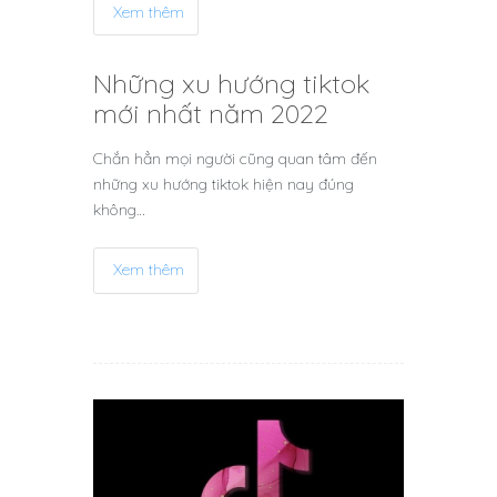
Xem thêm
Những xu hướng tiktok
mới nhất năm 2022
Chắn hẳn mọi người cũng quan tâm đến
những xu hướng tiktok hiện nay đúng
không…
Xem thêm