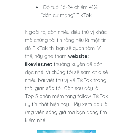
Độ tuổi 16-24 chiếm 41%
“dân cư mạng” TikTok
Ngoài ra, còn nhiều điều thú vị khác
mà chúng tôi tin rằng nếu là một tín
đồ TikTok thì bạn sẽ quan tâm. Vì
thế, hãy ghé thăm
website:
likeviet.net
thường xuyên để đón
đọc nhé. Vì chúng tôi sẽ sớm chia sẻ
nhiều bài viết thú vị về TikTok trong
thời gian sắp tới. Còn sau đây là
Top 5 phần mềm tăng follow TikTok
uy tín nhất hiện nay. Hãy xem đâu là
ứng viên sáng giá mà bạn đang tìm
kiếm nhé.