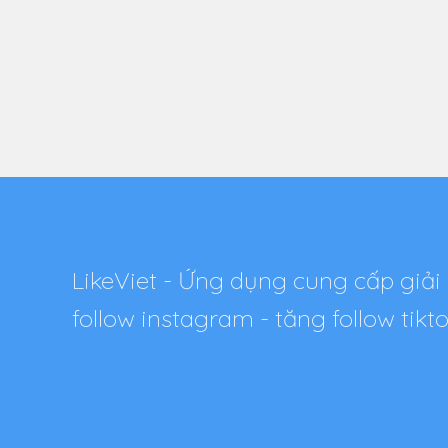
LikeViet - Ứng dụng cung cấp giải 
follow instagram - tăng follow tik