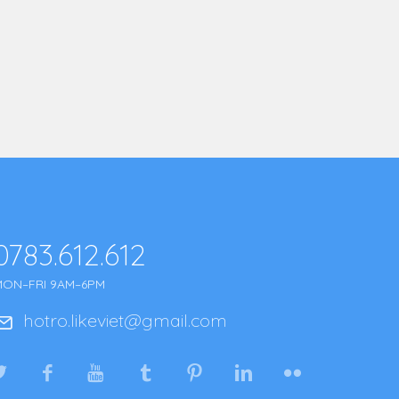
0783.612.612
MON–FRI 9AM–6PM
hotro.likeviet@gmail.com