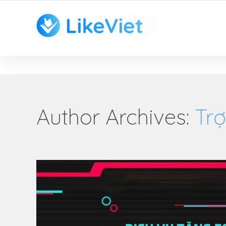
TOP 1 ỨNG DỤNG TĂNG LIKE HAY NHẤT VIỆT NAM
Author Archives:
Tr