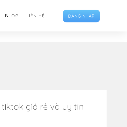
HOTRO.LIKEVIET@GMAIL.COM
FOLLOW US
BLOG
LIÊN HỆ
ĐĂNG NHẬP
tiktok giá rẻ và uy tín