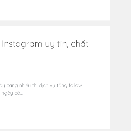
 Instagram uy tín, chất
y càng nhiều thì dịch vụ tăng follow
ỗi ngày có…