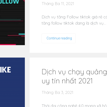
Tháng Ba 11, 2021
Dịch vụ tăng Follow tiktok giá rẻ 
tăng follow tiktok đang là dịch vụ…
Continue reading
Dịch vụ chạy quảng
uy tín nhất 2021
Tháng Ba 3, 2021
Thời đại công nghệ 4.0 mạng xã 