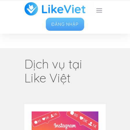
TOP 1 ỨNG DỤNG TĂNG LIKE HAY NHẤT VIỆT
NAM
ĐĂNG NHẬP
Dịch vụ tại
Like Việt