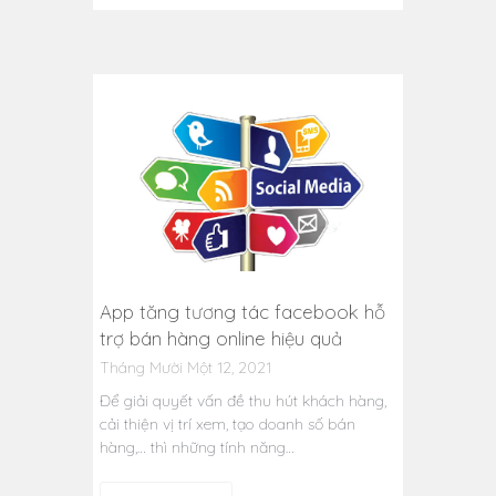
App tăng tương tác facebook hỗ
trợ bán hàng online hiệu quả
Tháng Mười Một 12, 2021
Để giải quyết vấn đề thu hút khách hàng,
cải thiện vị trí xem, tạo doanh số bán
hàng,… thì những tính năng…