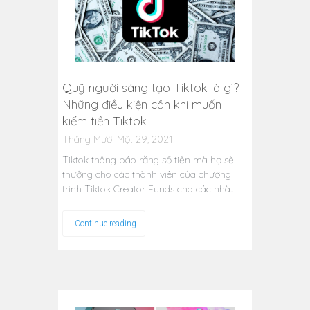
Quỹ người sáng tạo Tiktok là gì?
Những điều kiện cần khi muốn
kiếm tiền Tiktok
Tháng Mười Một 29, 2021
Tiktok thông báo rằng số tiền mà họ sẽ
thưởng cho các thành viên của chương
trình Tiktok Creator Funds cho các nhà…
Continue reading