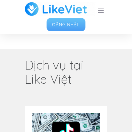
TOP 1 ỨNG DỤNG TĂNG LIKE HAY NHẤT VIỆT
NAM
ĐĂNG NHẬP
Dịch vụ tại
Like Việt