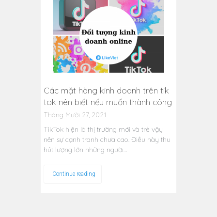
Các mặt hàng kinh doanh trên tik
tok nên biết nếu muốn thành công
Tháng Mười 27, 2021
TikTok hiện là thị trường mới và trẻ vậy
nên sự cạnh tranh chưa cao. Điều này thu
hút lượng lớn những người…
Continue reading