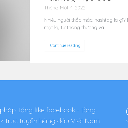
Tháng Một 4, 2022
Nhiều người thắc mắc: hashtag là gì? 
một ký tự thông thường và…
Continue reading
pháp: tăng like facebook - tăng
tok trực tuyến hàng đầu Việt Nam