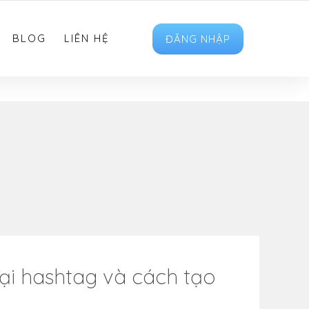
HOTRO.LIKEVIET@GMAIL.COM
FOLLOW US
BLOG
LIÊN HỆ
ĐĂNG NHẬP
oại hashtag và cách tạo