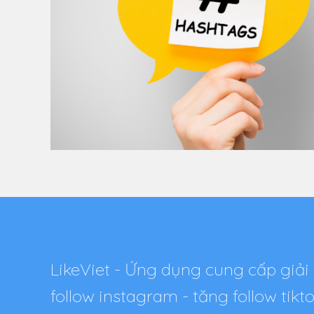
LikeViet - Ứng dụng cung cấp giải 
follow instagram - tăng follow tik