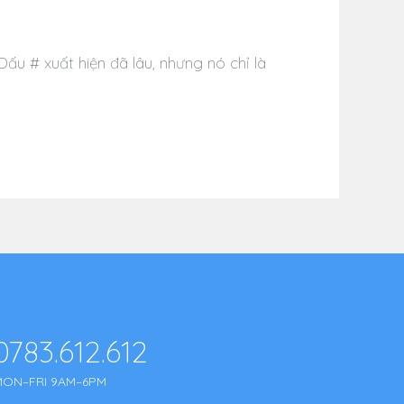
Dấu # xuất hiện đã lâu, nhưng nó chỉ là
0783.612.612
MON–FRI 9AM–6PM