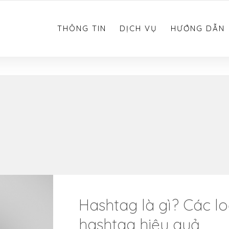
0783.612.612
THÔNG TIN
DỊCH VỤ
HƯỚNG DẪN
Hashtag là gì? Các l
hashtag hiệu quả