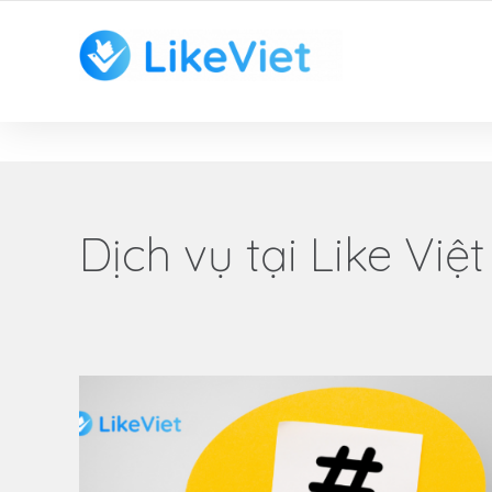
TOP 1 ỨNG DỤNG TĂNG LIKE HAY NHẤT VIỆT NAM
Dịch vụ tại Like Việt