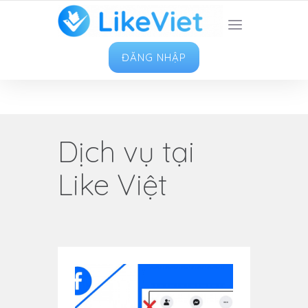
TOP 1 ỨNG DỤNG TĂNG LIKE HAY NHẤT VIỆT
NAM
ĐĂNG NHẬP
Dịch vụ tại
Like Việt