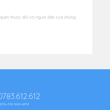
uen thuộc đối với người dân của chúng
0783.612.612
MON–FRI 9AM–6PM