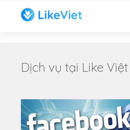
TOP 1 ỨNG DỤNG TĂNG LIKE HAY NHẤT VIỆT NAM
Dịch vụ tại Like Việt