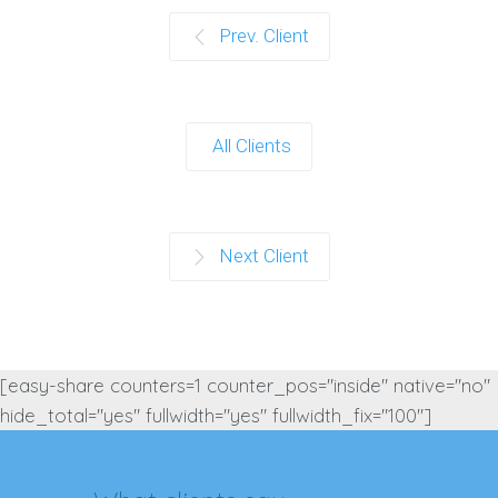
Prev. Client
All Clients
Next Client
[easy-share counters=1 counter_pos="inside" native="no"
hide_total="yes" fullwidth="yes" fullwidth_fix="100"]