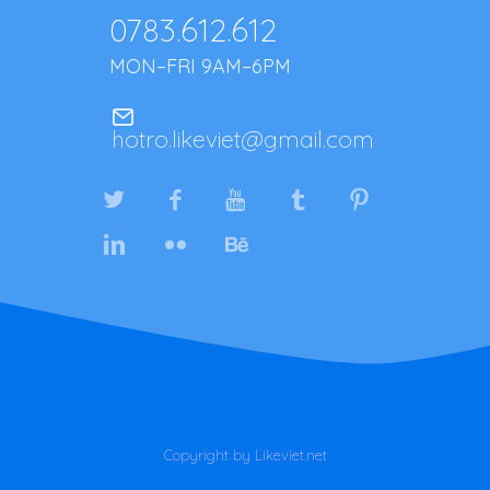
0783.612.612
MON–FRI 9AM–6PM
hotro.likeviet@gmail.com
Copyright by Likeviet.net