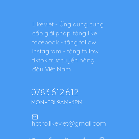
LikeViet - Ứng dụng cung
cấp giải pháp: tăng like
facebook - tăng follow
instagram - tăng follow
tiktok trực tuyến hàng
đầu Việt Nam
0783.612.612
MON–FRI 9AM–6PM
hotro.likeviet@gmail.com