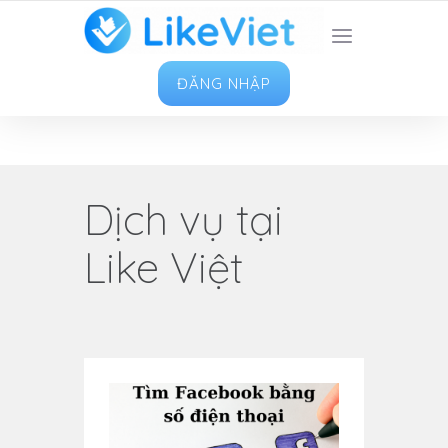
TOP 1 ỨNG DỤNG TĂNG LIKE HAY NHẤT VIỆT
NAM
ĐĂNG NHẬP
Dịch vụ tại
Like Việt