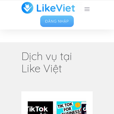
TOP 1 ỨNG DỤNG TĂNG LIKE HAY NHẤT VIỆT
NAM
ĐĂNG NHẬP
Dịch vụ tại
Like Việt