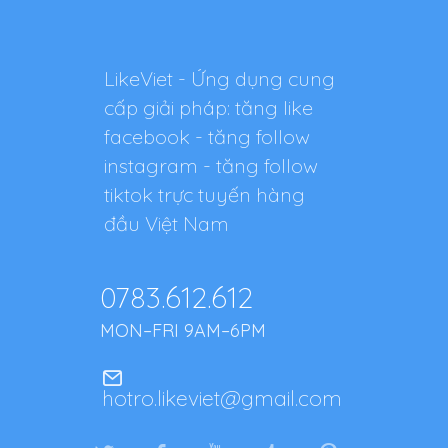
LikeViet - Ứng dụng cung
cấp giải pháp: tăng like
facebook - tăng follow
instagram - tăng follow
tiktok trực tuyến hàng
đầu Việt Nam
0783.612.612
MON–FRI 9AM–6PM
hotro.likeviet@gmail.com