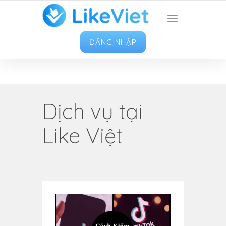
TOP 1 ỨNG DỤNG TĂNG LIKE HAY NHẤT VIỆT
NAM
ĐĂNG NHẬP
Dịch vụ tại
Like Việt