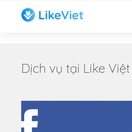
TOP 1 ỨNG DỤNG TĂNG LIKE HAY NHẤT VIỆT NAM
Dịch vụ tại Like Việt