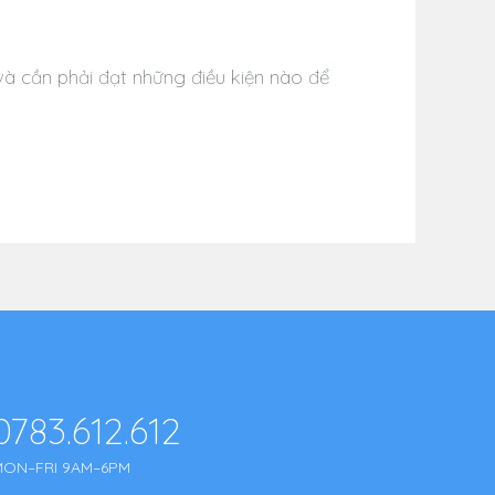
và cần phải đạt những điều kiện nào để
0783.612.612
MON–FRI 9AM–6PM