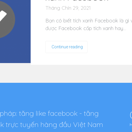
Tháng Chín 29, 2021
Bạn có biết tích xanh Facebook là gì 
được Facebook cấp tích xanh hay…
Continue reading
pháp: tăng like facebook - tăng
tok trực tuyến hàng đầu Việt Nam