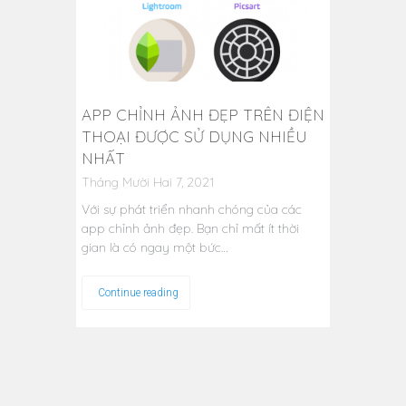
APP CHỈNH ẢNH ĐẸP TRÊN ĐIỆN
THOẠI ĐƯỢC SỬ DỤNG NHIỀU
NHẤT
Tháng Mười Hai 7, 2021
Với sự phát triển nhanh chóng của các
app chỉnh ảnh đẹp. Bạn chỉ mất ít thời
gian là có ngay một bức…
Continue reading