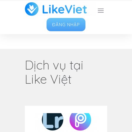
TOP 1 ỨNG DỤNG TĂNG LIKE HAY NHẤT VIỆT
NAM
ĐĂNG NHẬP
Dịch vụ tại
Like Việt