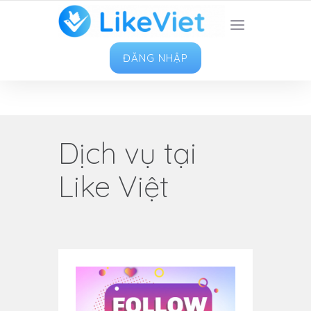
TOP 1 ỨNG DỤNG TĂNG LIKE HAY NHẤT VIỆT
NAM
ĐĂNG NHẬP
Dịch vụ tại
Like Việt