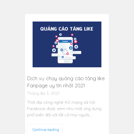
Dịch vụ chạy quảng cáo tăng like
Fanpage uy tín nhất 2021
Tháng Ba 3, 2021
Thời đại công nghệ 4.0 mạng xã hội
Facebook được xem như một ứng dụng
phổ biến đối với tất cả mọi người.…
Continue reading