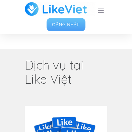
TOP 1 ỨNG DỤNG TĂNG LIKE HAY NHẤT VIỆT
NAM
ĐĂNG NHẬP
Dịch vụ tại
Like Việt