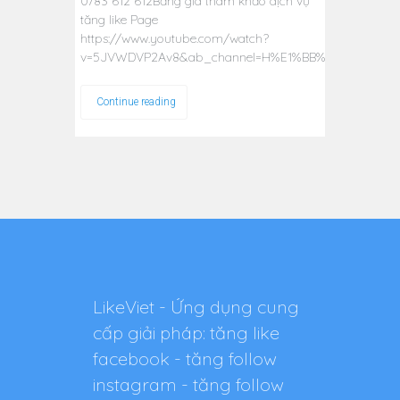
0783 612 612Bảng giá tham khảo dịch vụ
tăng like Page
https://www.youtube.com/watch?
v=5JVWDVP2Av8&ab_channel=H%E1%BB%AFuThu%E1%
Continue reading
LikeViet - Ứng dụng cung
cấp giải pháp: tăng like
facebook - tăng follow
instagram - tăng follow