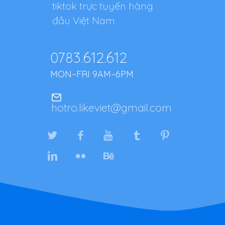
tiktok trực tuyến hàng
đầu Việt Nam
0783.612.612
MON–FRI 9AM–6PM
hotro.likeviet@gmail.com