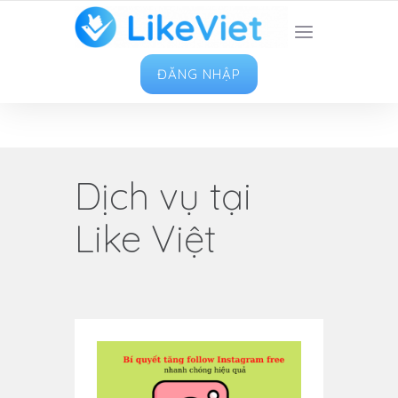
TOP 1 ỨNG DỤNG TĂNG LIKE HAY NHẤT VIỆT
NAM
ĐĂNG NHẬP
Dịch vụ tại
Like Việt