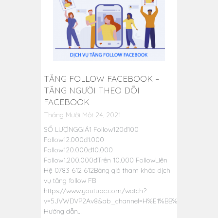
TĂNG FOLLOW FACEBOOK –
TĂNG NGƯỜI THEO DÕI
FACEBOOK
Tháng Mười Một 24, 2021
SỐ LƯỢNGGIÁ1 Follow120đ100
Follow12.000đ1.000
Follow120.000đ10.000
Follow1.200.000đTrên 10.000 FollowLiên
Hệ 0783 612 612Bảng giá tham khảo dịch
vụ tăng follow FB
https://www.youtube.com/watch?
v=5JVWDVP2Av8&ab_channel=H%E1%BB%AFuThu%E1%
Hướng dẫn…