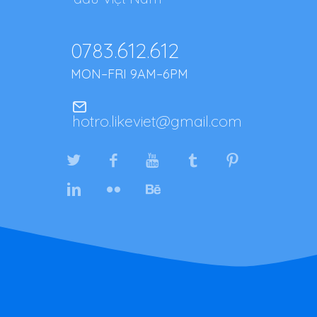
0783.612.612
MON–FRI 9AM–6PM
hotro.likeviet@gmail.com