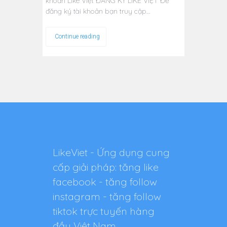
khoản Like Việt ĐĂNG KÝ LIKE VIỆT Để
đăng ký tài khoản bạn truy cập…
Continue reading
LikeViet - Ứng dụng cung
cấp giải pháp: tăng like
facebook - tăng follow
instagram - tăng follow
tiktok trực tuyến hàng
đầu Việt Nam