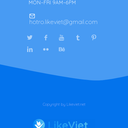
MON–FRI 9AM–6PM
hotro.likeviet@gmail.com
Copyright by Likeviet.net