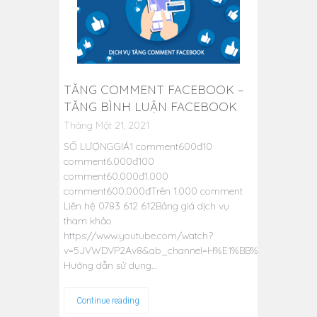
TĂNG COMMENT FACEBOOK –
TĂNG BÌNH LUẬN FACEBOOK
Tháng Một 21, 2021
SỐ LƯỢNGGIÁ1 comment600đ10
comment6.000đ100
comment60.000đ1.000
comment600.000đTrên 1.000 comment
Liên hệ 0783 612 612Bảng giá dịch vụ
tham khảo
https://www.youtube.com/watch?
v=5JVWDVP2Av8&ab_channel=H%E1%BB%AFuThu%E1%
Hướng dẫn sử dụng…
Continue reading