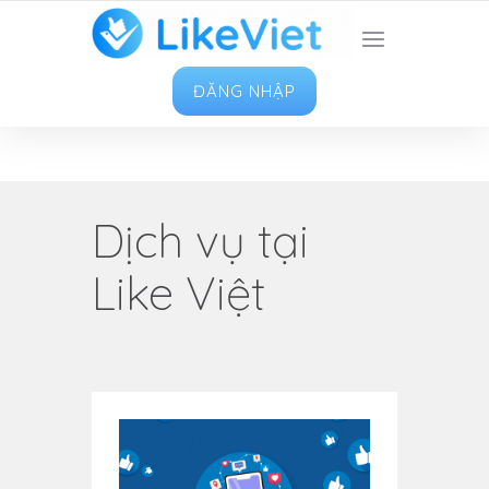
TOP 1 ỨNG DỤNG TĂNG LIKE HAY NHẤT VIỆT
NAM
ĐĂNG NHẬP
Dịch vụ tại
Like Việt