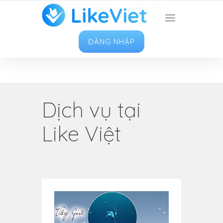
TOP 1 ỨNG DỤNG TĂNG LIKE HAY NHẤT VIỆT
NAM
ĐĂNG NHẬP
Dịch vụ tại
Like Việt