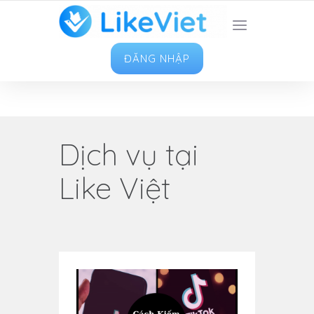
TOP 1 ỨNG DỤNG TĂNG LIKE HAY NHẤT VIỆT
NAM
ĐĂNG NHẬP
Dịch vụ tại
Like Việt