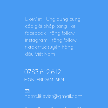
LikeViet - Ứng dụng cung
cấp giải pháp: tăng like
facebook - tăng follow
instagram - tăng follow
tiktok trực tuyến hàng
đầu Việt Nam
0783.612.612
MON–FRI 9AM–6PM
hotro.likeviet@gmail.com