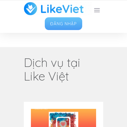
TOP 1 ỨNG DỤNG TĂNG LIKE HAY NHẤT VIỆT
NAM
ĐĂNG NHẬP
Dịch vụ tại
Like Việt