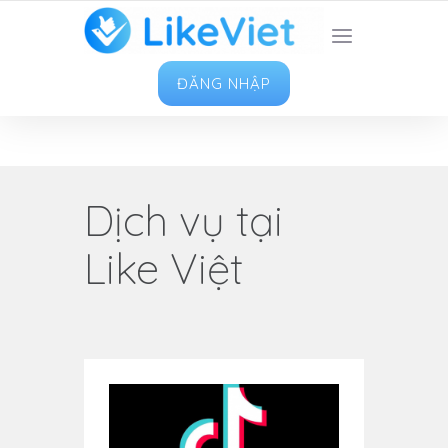
TOP 1 ỨNG DỤNG TĂNG LIKE HAY NHẤT VIỆT
NAM
ĐĂNG NHẬP
Dịch vụ tại
Like Việt