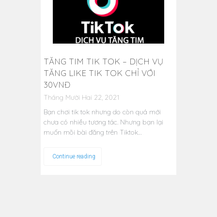
TĂNG TIM TIK TOK – DỊCH VỤ
TĂNG LIKE TIK TOK CHỈ VỚI
30VNĐ
Tháng Mười Hai 22, 2021
Bạn chơi tik tok nhưng do còn quá mới
chưa có nhiều tương tác. Nhưng bạn lại
muốn mõi bài đăng trên Tiktok…
Continue reading