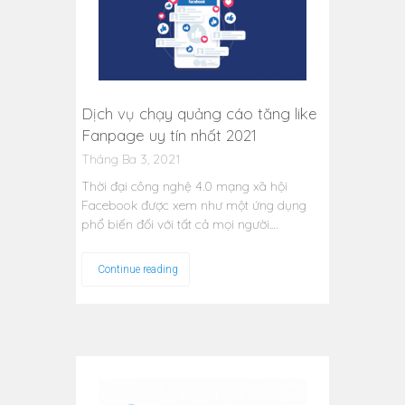
Dịch vụ chạy quảng cáo tăng like
Fanpage uy tín nhất 2021
Tháng Ba 3, 2021
Thời đại công nghệ 4.0 mạng xã hội
Facebook được xem như một ứng dụng
phổ biến đối với tất cả mọi người.…
Continue reading