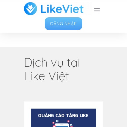
TOP 1 ỨNG DỤNG TĂNG LIKE HAY NHẤT VIỆT
NAM
ĐĂNG NHẬP
Dịch vụ tại
Like Việt