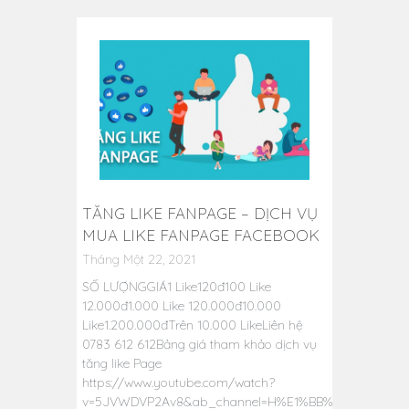
TĂNG LIKE FANPAGE – DỊCH VỤ
MUA LIKE FANPAGE FACEBOOK
Tháng Một 22, 2021
SỐ LƯỢNGGIÁ1 Like120đ100 Like
12.000đ1.000 Like 120.000đ10.000
Like1.200.000đTrên 10.000 LikeLiên hệ
0783 612 612Bảng giá tham khảo dịch vụ
tăng like Page
https://www.youtube.com/watch?
v=5JVWDVP2Av8&ab_channel=H%E1%BB%AFuThu%E1%