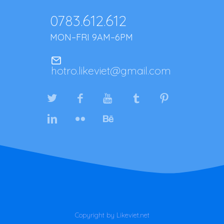
0783.612.612
MON–FRI 9AM–6PM
hotro.likeviet@gmail.com
Copyright by Likeviet.net