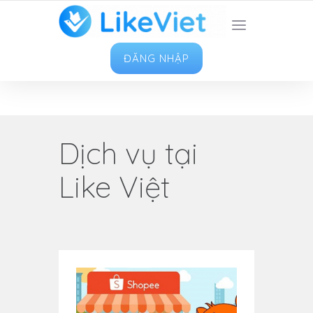
TOP 1 ỨNG DỤNG TĂNG LIKE HAY NHẤT VIỆT
NAM
ĐĂNG NHẬP
Dịch vụ tại
Like Việt