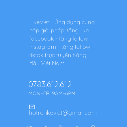
LikeViet - Ứng dụng cung
cấp giải pháp: tăng like
facebook - tăng follow
instagram - tăng follow
tiktok trực tuyến hàng
đầu Việt Nam
0783.612.612
MON–FRI 9AM–6PM
hotro.likeviet@gmail.com