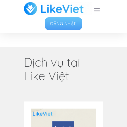
TOP 1 ỨNG DỤNG TĂNG LIKE HAY NHẤT VIỆT
NAM
ĐĂNG NHẬP
Dịch vụ tại
Like Việt