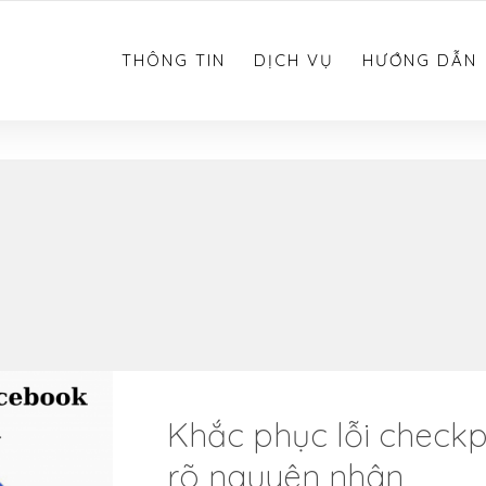
0783.612.612
THÔNG TIN
DỊCH VỤ
HƯỚNG DẪN
Khắc phục lỗi check
rõ nguyên nhân