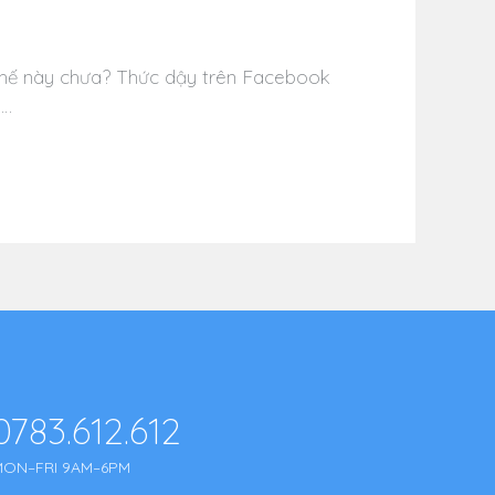
thế này chưa? Thức dậy trên Facebook
a…
0783.612.612
MON–FRI 9AM–6PM