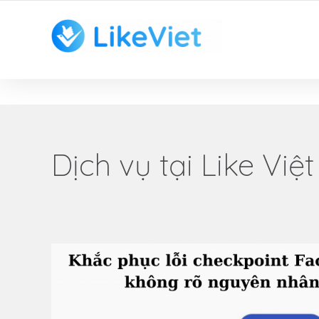
TOP 1 ỨNG DỤNG TĂNG LIKE HAY NHẤT VIỆT NAM
Dịch vụ tại Like Việt