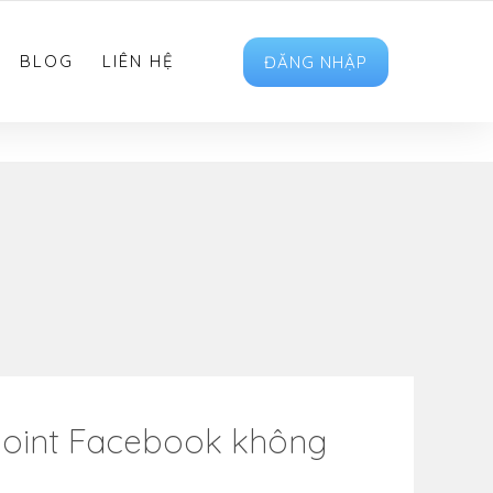
HOTRO.LIKEVIET@GMAIL.COM
FOLLOW US
BLOG
LIÊN HỆ
ĐĂNG NHẬP
point Facebook không