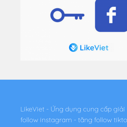
LikeViet - Ứng dụng cung cấp giải 
follow instagram - tăng follow tik