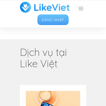
TOP 1 ỨNG DỤNG TĂNG LIKE HAY NHẤT VIỆT
NAM
ĐĂNG NHẬP
Dịch vụ tại
Like Việt