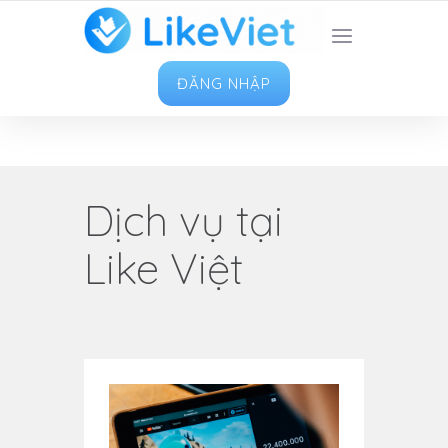
TOP 1 ỨNG DỤNG TĂNG LIKE HAY NHẤT VIỆT
NAM
ĐĂNG NHẬP
Dịch vụ tại
Like Việt