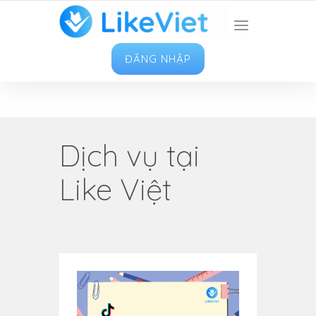
TOP 1 ỨNG DỤNG TĂNG LIKE HAY NHẤT VIỆT
NAM
ĐĂNG NHẬP
Dịch vụ tại
Like Việt