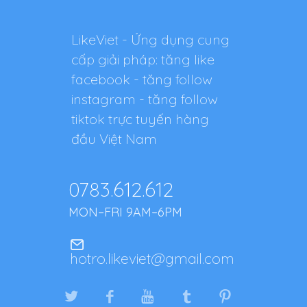
LikeViet - Ứng dụng cung
cấp giải pháp: tăng like
facebook - tăng follow
instagram - tăng follow
tiktok trực tuyến hàng
đầu Việt Nam
0783.612.612
MON–FRI 9AM–6PM
hotro.likeviet@gmail.com