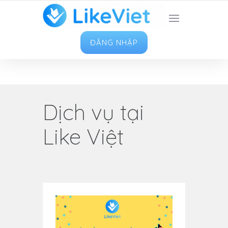
TOP 1 ỨNG DỤNG TĂNG LIKE HAY NHẤT VIỆT
NAM
ĐĂNG NHẬP
Dịch vụ tại
Like Việt